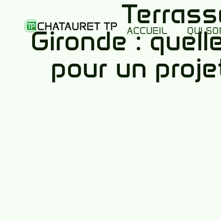
Terras
Gironde : quel
ACCUEIL
QUI S
pour un proje