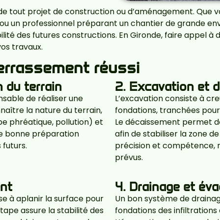
e tout projet de construction ou d’aménagement. Que vou
 ou un professionnel préparant un chantier de grande en
rabilité des futures constructions. En Gironde, faire appe
vos travaux.
terrassement réussi
n du terrain
2. Excavation et 
ensable de réaliser une
L’excavation consiste à creu
aître la nature du terrain,
fondations, tranchées pour
ppe phréatique, pollution) et
Le décaissement permet de
ne bonne préparation
afin de stabiliser la zone
futurs.
précision et compétence, 
prévus.
ent
4. Drainage et év
ise à aplanir la surface pour
Un bon système de drainage
étape assure la stabilité des
fondations des infiltrations