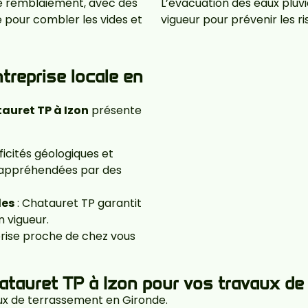
Le remblaiement, avec des
L’évacuation des eaux pluv
 pour combler les vides et
vigueur pour prévenir les ri
treprise locale en
auret TP à Izon
présente
ficités géologiques et
x appréhendées par des
les
: Chatauret TP garantit
 vigueur.
rise proche de chez vous
atauret TP à Izon pour vos travaux d
ux de terrassement en Gironde.