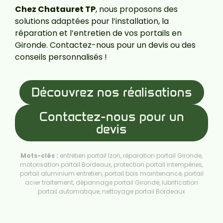
Chez
Chatauret
TP
, nous proposons des
solutions adaptées pour l’installation, la
réparation et l’entretien de vos portails en
Gironde. Contactez-nous pour un devis ou des
conseils personnalisés !
Découvrez nos réalisations
Contactez-nous pour un
devis
Mots-clés :
entretien portail Izon, réparation portail Gironde,
motorisation portail Bordeaux, protection portail intempéries,
portail aluminium entretien, portail bois maintenance, portail
acier traitement, dépannage portail Gironde, lubrification
portail automatique, nettoyage portail Bordeaux