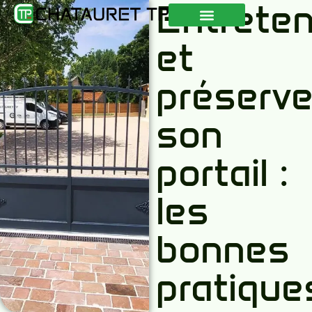
Entreten
QUI SOMMES-NOUS ?
NOS RÉALISATIONS
CONSEILS & ACTUALITÉS
et
préserve
son
portail :
les
bonnes
pratique