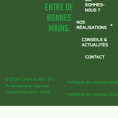
ENTRE DE
SOMMES-
NOUS ?
BONNES
NOS
MAINS.
RÉALISATIONS
CONSEILS &
ACTUALITÉS
CONTACT
© 2024 CHATAURET TP |
Politique de confidentiali
Propulsé par
Agence
Communication 360
©
Politique de cookies (UE)