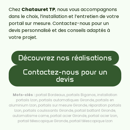
Chez
Chatauret TP
, nous vous accompagnons
dans le choix, l’installation et l’entretien de votre
portail sur mesure. Contactez-nous pour un
devis personnalisé et des conseils adaptés à
votre projet.
Découvrez nos réalisations
Contactez-nous pour un
devis
Mots-clés :
portail Bordeaux, portails Biganos, installation
portails Izon, portails automatiques Gironde, portails en
aluminium Izon, portails sur mesure Gironde, réparation portails
Izon, portails coulissants Gironde, portail battant Gironde,
automatisme came, portail acier Gironde, portail acier Izon,
portail télescopique Gironde, portail télescopique Izon