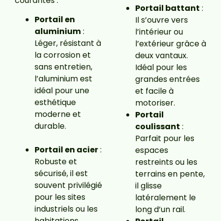
courantes :
Portail battant
:
Portail en
Il s’ouvre vers
aluminium
:
l’intérieur ou
Léger, résistant à
l’extérieur grâce à
la corrosion et
deux vantaux.
sans entretien,
Idéal pour les
l’aluminium est
grandes entrées
idéal pour une
et facile à
esthétique
motoriser.
moderne et
Portail
durable.
coulissant
:
Parfait pour les
Portail en acier
:
espaces
Robuste et
restreints ou les
sécurisé, il est
terrains en pente,
souvent privilégié
il glisse
pour les sites
latéralement le
industriels ou les
long d’un rail.
habitations