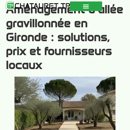
Aménagement d’allée
QUI SOMMES-NOUS ?
NOS RÉALISATIONS
CONSEILS & ACTUALITÉS
gravillonnée en
Gironde : solutions,
prix et fournisseurs
locaux