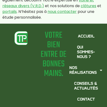
également découvrir notre expertise en
voirie et
réseaux divers (V.R.D.)
et nos solutions de
clôtures
et
portails
. N’hésitez pas à
nous contacter
pour une
étude personnalisée.
VOTRE
ACCUEIL
BIEN
QUI
ENTRE DE
SOMMES-
NOUS ?
BONNES
NOS
MAINS.
RÉALISATIONS
CONSEILS &
ACTUALITÉS
CONTACT